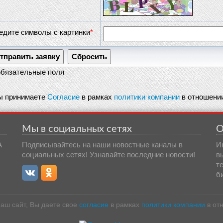
едите символы с картинки
*
обязательные поля
Вы принимаете
Согласие
в рамках
политики компании
в отношении
Мы в социальных сетях
О
А
Подписывайтесь на наши новостные каналы в
И
социальных сетях! Узнавайте последние новости!
в
т
б
аш сайт, Вы даете свое
согласие
в рамках
политики компании
в от