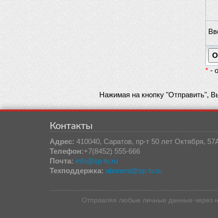
Вв
*
- 
Нажимая на кнопку "Отправить", 
Контакты
Адрес:
410040, Саратов, пр-т 50 лет Октября, 57
Телефон:
+7(8452) 555-666
Почта:
info@sp-tv.ru
Техподдержка:
abonent@sp-tv.ru
Отправляя любые личные данные через н