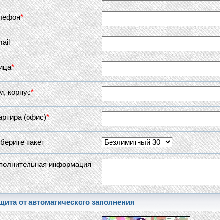
лефон
*
ail
ица
*
м, корпус
*
артира (офис)
*
берите пакет
полнительная информация
щита от автоматического заполнения