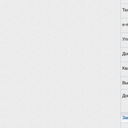
Те
e-m
Ул
До
Кв
Вы
До
За