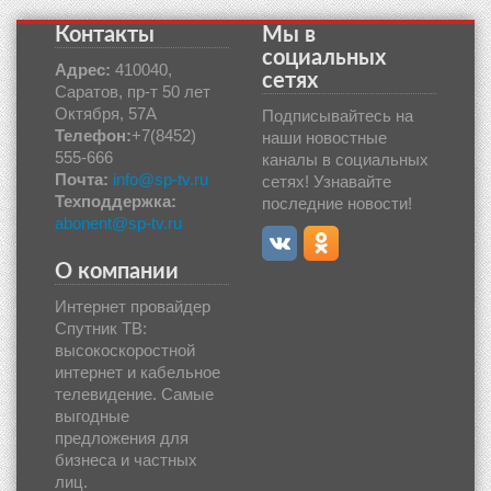
Контакты
Мы в
социальных
Адрес:
410040,
сетях
Саратов, пр-т 50 лет
Октября, 57А
Подписывайтесь на
Телефон:
+7(8452)
наши новостные
555-666
каналы в социальных
Почта:
info@sp-tv.ru
сетях! Узнавайте
Техподдержка:
последние новости!
abonent@sp-tv.ru
О компании
Интернет провайдер
Спутник ТВ:
высокоскоростной
интернет и кабельное
телевидение. Самые
выгодные
предложения для
бизнеса и частных
лиц.